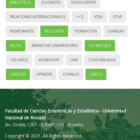
BIBLIOTECA
DOCENTES
NODOCENTES
RELACIONES INTERNACIONALES
I + D
IITEA
IITAE
INGRESANTES
INCLUSIÓN
FORMACIÓN
CHARLAS
BECAS
BIENESTAR UNIVERSITARIO
LEY MICAELA
100 AÑOS
WORKSHOP
UNR
CONTABILIDAD
DEBATES
OPINIÓN
CHARLAS
LIBROS
Facultad de Ciencias Económicas y Estadística - Universidad
Nacional de Rosario
Bv. Oroño 1261 - S2000DSM - Rosario
Copyright © 2021. All Rights Reserved.