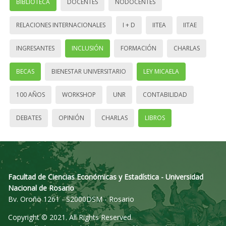
BIBLIOTECA
DOCENTES
NODOCENTES
RELACIONES INTERNACIONALES
I + D
IITEA
IITAE
INGRESANTES
INCLUSIÓN
FORMACIÓN
CHARLAS
BECAS
BIENESTAR UNIVERSITARIO
LEY MICAELA
100 AÑOS
WORKSHOP
UNR
CONTABILIDAD
DEBATES
OPINIÓN
CHARLAS
LIBROS
Facultad de Ciencias Económicas y Estadística - Universidad
Nacional de Rosario
Bv. Oroño 1261 - S2000DSM - Rosario
Copyright © 2021. All Rights Reserved.