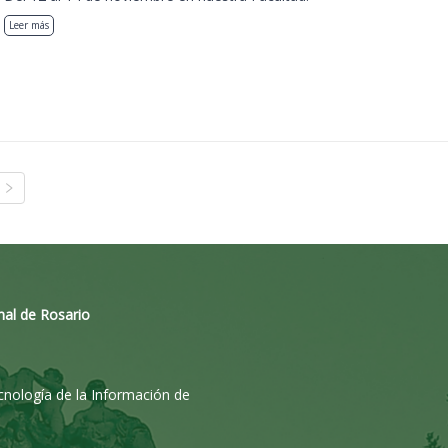
Leer más
nal de Rosario
ecnología de la Información de