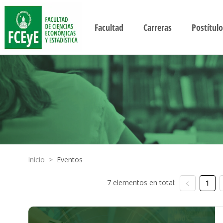
Facultad
Carreras
Postítulo
Inicio
>
Eventos
7 elementos en total:
1