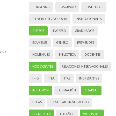
CONVENIOS
POSGRADO
POSTÍTULOS
CIENCIA Y TECNOLOGÍA
INSTITUCIONALES
CURSOS
INGRESO
GRADUADOS
EXÁMENES
GÉNERO
EFEMÉRIDES
o de
HOMENAJES
BIBLIOTECA
DOCENTES
NODOCENTES
RELACIONES INTERNACIONALES
I + D
IITEA
IITAE
INGRESANTES
INCLUSIÓN
FORMACIÓN
CHARLAS
BECAS
BIENESTAR UNIVERSITARIO
LEY MICAELA
100 AÑOS
WORKSHOP