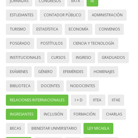
JORNADAS
CONGRESOS
IIATA
IIE
ESTUDIANTES
CONTADOR PÚBLICO
ADMINISTRACIÓN
TURISMO
ESTADÍSTICA
ECONOMÍA
CONVENIOS
POSGRADO
POSTÍTULOS
CIENCIA Y TECNOLOGÍA
INSTITUCIONALES
CURSOS
INGRESO
GRADUADOS
EXÁMENES
GÉNERO
EFEMÉRIDES
HOMENAJES
BIBLIOTECA
DOCENTES
NODOCENTES
RELACIONES INTERNACIONALES
I + D
IITEA
IITAE
INGRESANTES
INCLUSIÓN
FORMACIÓN
CHARLAS
BECAS
BIENESTAR UNIVERSITARIO
LEY MICAELA