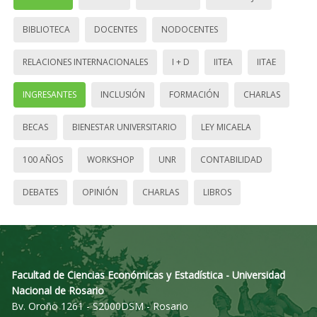
BIBLIOTECA
DOCENTES
NODOCENTES
RELACIONES INTERNACIONALES
I + D
IITEA
IITAE
INGRESANTES
INCLUSIÓN
FORMACIÓN
CHARLAS
BECAS
BIENESTAR UNIVERSITARIO
LEY MICAELA
100 AÑOS
WORKSHOP
UNR
CONTABILIDAD
DEBATES
OPINIÓN
CHARLAS
LIBROS
Facultad de Ciencias Económicas y Estadística - Universidad
Nacional de Rosario
Bv. Oroño 1261 - S2000DSM - Rosario