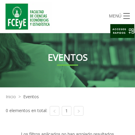
MENÚ
ACCESOS
RAPIDOS
EVENTOS
Inicio
>
Eventos
0 elementos en total:
1
Los filtros aplicados no han arrojado resultados