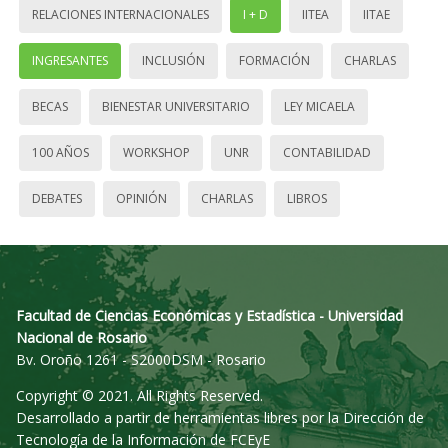
RELACIONES INTERNACIONALES
I + D
IITEA
IITAE
INGRESANTES
INCLUSIÓN
FORMACIÓN
CHARLAS
BECAS
BIENESTAR UNIVERSITARIO
LEY MICAELA
100 AÑOS
WORKSHOP
UNR
CONTABILIDAD
DEBATES
OPINIÓN
CHARLAS
LIBROS
Facultad de Ciencias Económicas y Estadística - Universidad
Nacional de Rosario
Bv. Oroño 1261 - S2000DSM - Rosario
Copyright © 2021. All Rights Reserved.
Desarrollado a partir de herramientas libres por la Dirección de
Tecnología de la Información de FCEyE