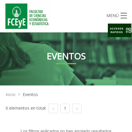
MENÚ
ACCESOS
RAPIDOS
EVENTOS
Inicio
>
Eventos
0 elementos en total:
1
Los filtros aplicados no han arrojado resultados