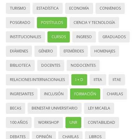
TURISMO
ESTADÍSTICA
ECONOMÍA
CONVENIOS
POSGRADO
POSTÍTULOS
CIENCIA Y TECNOLOGÍA
INSTITUCIONALES
CURSOS
INGRESO
GRADUADOS
EXÁMENES
GÉNERO
EFEMÉRIDES
HOMENAJES
BIBLIOTECA
DOCENTES
NODOCENTES
RELACIONES INTERNACIONALES
I + D
IITEA
IITAE
INGRESANTES
INCLUSIÓN
FORMACIÓN
CHARLAS
BECAS
BIENESTAR UNIVERSITARIO
LEY MICAELA
100 AÑOS
WORKSHOP
UNR
CONTABILIDAD
DEBATES
OPINIÓN
CHARLAS
LIBROS