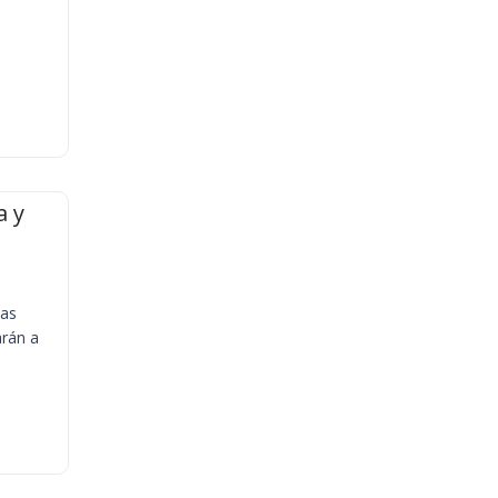
a y
ias
arán a