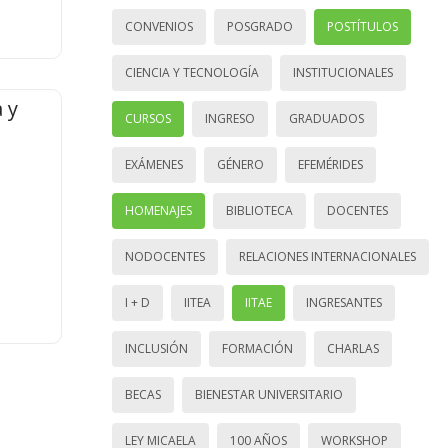
CONVENIOS
POSGRADO
POSTÍTULOS
CIENCIA Y TECNOLOGÍA
INSTITUCIONALES
 y
CURSOS
INGRESO
GRADUADOS
EXÁMENES
GÉNERO
EFEMÉRIDES
HOMENAJES
BIBLIOTECA
DOCENTES
NODOCENTES
RELACIONES INTERNACIONALES
I + D
IITEA
IITAE
INGRESANTES
INCLUSIÓN
FORMACIÓN
CHARLAS
BECAS
BIENESTAR UNIVERSITARIO
LEY MICAELA
100 AÑOS
WORKSHOP