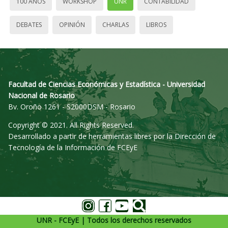
100 AÑOS
WORKSHOP
UNR
CONTABILIDAD
DEBATES
OPINIÓN
CHARLAS
LIBROS
Facultad de Ciencias Económicas y Estadística - Universidad
Nacional de Rosario
Bv. Oroño 1261 - S2000DSM - Rosario
Copyright © 2021. All Rights Reserved.
Desarrollado a partir de herramientas libres por la Dirección de
Tecnología de la Información de FCEyE
UNR - FCEyE | Todos los derechos reservados