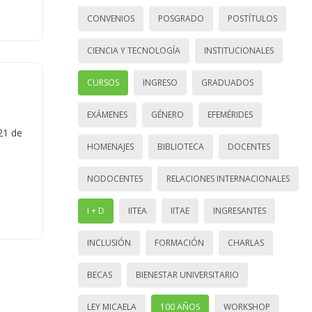
CONVENIOS
POSGRADO
POSTÍTULOS
CIENCIA Y TECNOLOGÍA
INSTITUCIONALES
CURSOS
INGRESO
GRADUADOS
EXÁMENES
GÉNERO
EFEMÉRIDES
21 de
HOMENAJES
BIBLIOTECA
DOCENTES
NODOCENTES
RELACIONES INTERNACIONALES
I + D
IITEA
IITAE
INGRESANTES
INCLUSIÓN
FORMACIÓN
CHARLAS
BECAS
BIENESTAR UNIVERSITARIO
LEY MICAELA
100 AÑOS
WORKSHOP