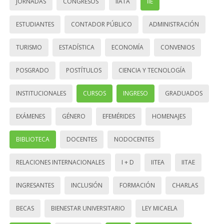
JORNADAS
CONGRESOS
IIATA
IIE
ESTUDIANTES
CONTADOR PÚBLICO
ADMINISTRACIÓN
TURISMO
ESTADÍSTICA
ECONOMÍA
CONVENIOS
POSGRADO
POSTÍTULOS
CIENCIA Y TECNOLOGÍA
INSTITUCIONALES
CURSOS
INGRESO
GRADUADOS
EXÁMENES
GÉNERO
EFEMÉRIDES
HOMENAJES
BIBLIOTECA
DOCENTES
NODOCENTES
RELACIONES INTERNACIONALES
I + D
IITEA
IITAE
INGRESANTES
INCLUSIÓN
FORMACIÓN
CHARLAS
BECAS
BIENESTAR UNIVERSITARIO
LEY MICAELA