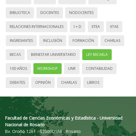
BIBLIOTECA
DOCENTES
NODOCENTES
RELACIONES INTERNACIONALES
I + D
IITEA
IITAE
INGRESANTES
INCLUSIÓN
FORMACIÓN
CHARLAS
BECAS
BIENESTAR UNIVERSITARIO
LEY MICAELA
100 AÑOS
WORKSHOP
UNR
CONTABILIDAD
DEBATES
OPINIÓN
CHARLAS
LIBROS
Facultad de Ciencias Económicas y Estadística - Universidad
Nacional de Rosario
Bv. Oroño 1261 - S2000DSM - Rosario