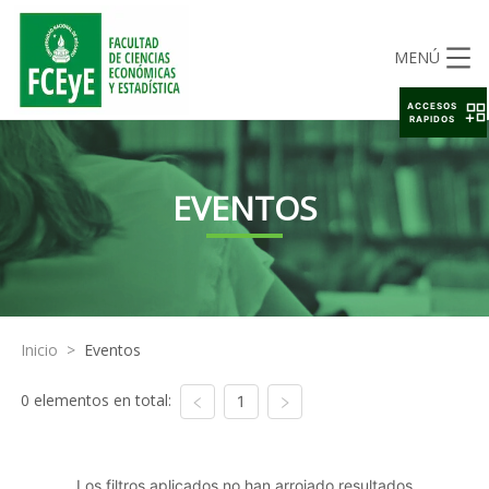
MENÚ
ACCESOS
RAPIDOS
EVENTOS
Inicio
>
Eventos
0 elementos en total:
1
Los filtros aplicados no han arrojado resultados