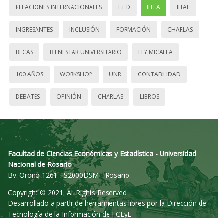
RELACIONES INTERNACIONALES
I + D
IITEA
IITAE
INGRESANTES
INCLUSIÓN
FORMACIÓN
CHARLAS
BECAS
BIENESTAR UNIVERSITARIO
LEY MICAELA
100 AÑOS
WORKSHOP
UNR
CONTABILIDAD
DEBATES
OPINIÓN
CHARLAS
LIBROS
Facultad de Ciencias Económicas y Estadística - Universidad
Nacional de Rosario
Bv. Oroño 1261 - S2000DSM - Rosario
Copyright © 2021. All Rights Reserved.
Desarrollado a partir de herramientas libres por la Dirección de
Tecnología de la Información de FCEyE