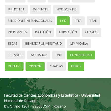
BIBLIOTECA
DOCENTES
NODOCENTES
RELACIONES INTERNACIONALES
I + D
IITEA
IITAE
INGRESANTES
INCLUSIÓN
FORMACIÓN
CHARLAS
BECAS
BIENESTAR UNIVERSITARIO
LEY MICAELA
100 AÑOS
WORKSHOP
UNR
CONTABILIDAD
DEBATES
OPINIÓN
CHARLAS
LIBROS
Facultad de Ciencias Económicas y Estadística - Universidad
Nacional de Rosario
Bv. Oroño 1261 - S2000DSM - Rosario