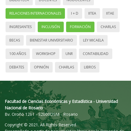
RELACIONES INTERNACIONALES
I + D
IITEA
IITAE
INGRESANTES
INCLUSIÓN
FORMACIÓN
CHARLAS
BECAS
BIENESTAR UNIVERSITARIO
LEY MICAELA
100 AÑOS
WORKSHOP
UNR
CONTABILIDAD
DEBATES
OPINIÓN
CHARLAS
LIBROS
Facultad de Ciencias Económicas y Estadística - Universidad
Nacional de Rosario
Bv. Oroño 1261 - S2000DSM - Rosario
Copyright © 2021. All Rights Reserved.