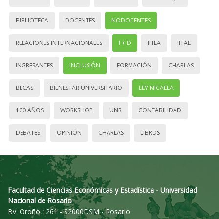
BIBLIOTECA
DOCENTES
NODOCENTES
RELACIONES INTERNACIONALES
I + D
IITEA
IITAE
INGRESANTES
INCLUSIÓN
FORMACIÓN
CHARLAS
BECAS
BIENESTAR UNIVERSITARIO
LEY MICAELA
100 AÑOS
WORKSHOP
UNR
CONTABILIDAD
DEBATES
OPINIÓN
CHARLAS
LIBROS
Facultad de Ciencias Económicas y Estadística - Universidad
Nacional de Rosario
Bv. Oroño 1261 - S2000DSM - Rosario