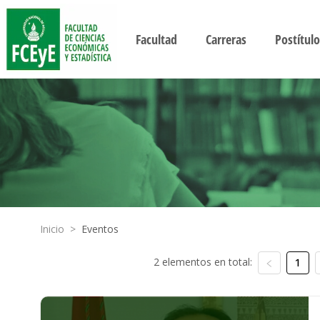
Facultad
Carreras
Postítulo
Inicio
>
Eventos
2 elementos en total:
1