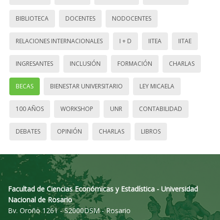
BIBLIOTECA
DOCENTES
NODOCENTES
RELACIONES INTERNACIONALES
I + D
IITEA
IITAE
INGRESANTES
INCLUSIÓN
FORMACIÓN
CHARLAS
BECAS
BIENESTAR UNIVERSITARIO
LEY MICAELA
100 AÑOS
WORKSHOP
UNR
CONTABILIDAD
DEBATES
OPINIÓN
CHARLAS
LIBROS
Facultad de Ciencias Económicas y Estadística - Universidad
Nacional de Rosario
Bv. Oroño 1261 - S2000DSM - Rosario