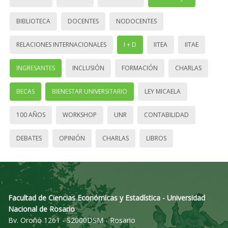
BIBLIOTECA
DOCENTES
NODOCENTES
RELACIONES INTERNACIONALES
I + D
IITEA
IITAE
INGRESANTES
INCLUSIÓN
FORMACIÓN
CHARLAS
BECAS
BIENESTAR UNIVERSITARIO
LEY MICAELA
100 AÑOS
WORKSHOP
UNR
CONTABILIDAD
DEBATES
OPINIÓN
CHARLAS
LIBROS
Facultad de Ciencias Económicas y Estadística - Universidad
Nacional de Rosario
Bv. Oroño 1261 - S2000DSM - Rosario