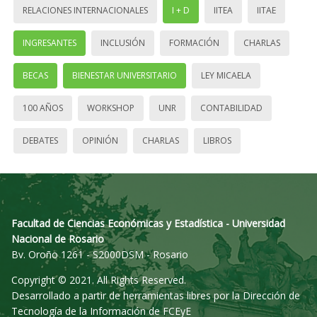
RELACIONES INTERNACIONALES
I + D
IITEA
IITAE
INGRESANTES
INCLUSIÓN
FORMACIÓN
CHARLAS
BECAS
BIENESTAR UNIVERSITARIO
LEY MICAELA
100 AÑOS
WORKSHOP
UNR
CONTABILIDAD
DEBATES
OPINIÓN
CHARLAS
LIBROS
Facultad de Ciencias Económicas y Estadística - Universidad
Nacional de Rosario
Bv. Oroño 1261 - S2000DSM - Rosario
Copyright © 2021. All Rights Reserved.
Desarrollado a partir de herramientas libres por la Dirección de
Tecnología de la Información de FCEyE