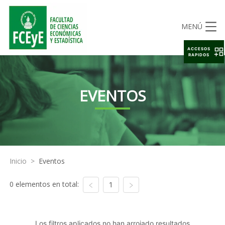
MENÚ
ACCESOS
RAPIDOS
EVENTOS
Inicio
>
Eventos
0 elementos en total:
1
Los filtros aplicados no han arrojado resultados