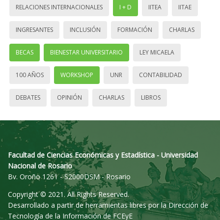
RELACIONES INTERNACIONALES
I + D
IITEA
IITAE
INGRESANTES
INCLUSIÓN
FORMACIÓN
CHARLAS
BECAS
BIENESTAR UNIVERSITARIO
LEY MICAELA
100 AÑOS
WORKSHOP
UNR
CONTABILIDAD
DEBATES
OPINIÓN
CHARLAS
LIBROS
Facultad de Ciencias Económicas y Estadística - Universidad
Nacional de Rosario
Bv. Oroño 1261 - S2000DSM - Rosario
Copyright © 2021. All Rights Reserved.
Desarrollado a partir de herramientas libres por la Dirección de
Tecnología de la Información de FCEyE