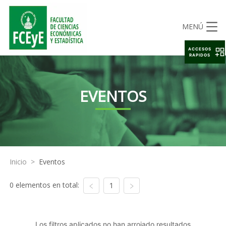
MENÚ
ACCESOS
RAPIDOS
EVENTOS
Inicio
>
Eventos
0 elementos en total:
1
Los filtros aplicados no han arrojado resultados