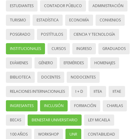
ESTUDIANTES
CONTADOR PÚBLICO
ADMINISTRACIÓN
TURISMO
ESTADÍSTICA
ECONOMÍA
CONVENIOS
POSGRADO
POSTÍTULOS
CIENCIA Y TECNOLOGÍA
INSTITUCIONALES
CURSOS
INGRESO
GRADUADOS
EXÁMENES
GÉNERO
EFEMÉRIDES
HOMENAJES
BIBLIOTECA
DOCENTES
NODOCENTES
RELACIONES INTERNACIONALES
I + D
IITEA
IITAE
INGRESANTES
INCLUSIÓN
FORMACIÓN
CHARLAS
BECAS
BIENESTAR UNIVERSITARIO
LEY MICAELA
100 AÑOS
WORKSHOP
UNR
CONTABILIDAD