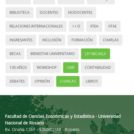
BIBLIOTECA
DOCENTES
NODOCENTES
RELACIONES INTERNACIONALES
I + D
IITEA
IITAE
INGRESANTES
INCLUSIÓN
FORMACIÓN
CHARLAS
BECAS
BIENESTAR UNIVERSITARIO
LEY MICAELA
100 AÑOS
WORKSHOP
UNR
CONTABILIDAD
DEBATES
OPINIÓN
CHARLAS
LIBROS
Facultad de Ciencias Económicas y Estadística - Universidad
Nacional de Rosario
Bv. Oroño 1261 - S2000DSM - Rosario