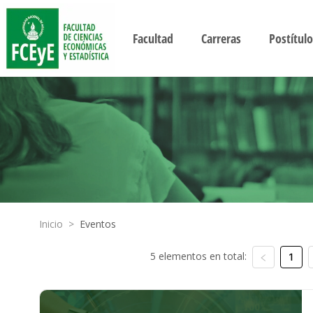
Facultad
Carreras
Postítulo
Inicio
>
Eventos
5 elementos en total:
1