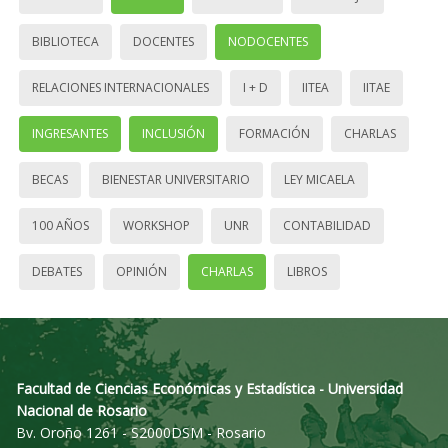
BIBLIOTECA
DOCENTES
NODOCENTES
RELACIONES INTERNACIONALES
I + D
IITEA
IITAE
INGRESANTES
INCLUSIÓN
FORMACIÓN
CHARLAS
BECAS
BIENESTAR UNIVERSITARIO
LEY MICAELA
100 AÑOS
WORKSHOP
UNR
CONTABILIDAD
DEBATES
OPINIÓN
CHARLAS
LIBROS
Facultad de Ciencias Económicas y Estadística - Universidad
Nacional de Rosario
Bv. Oroño 1261 - S2000DSM - Rosario