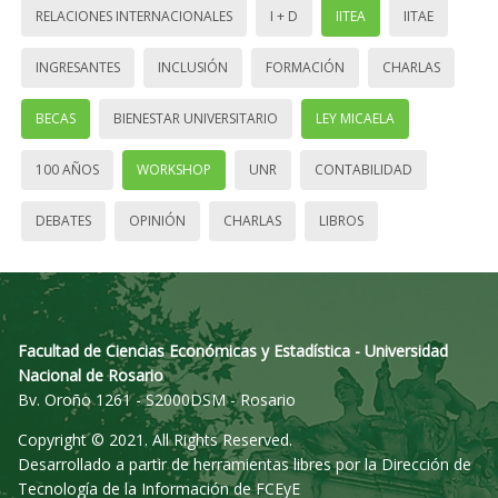
RELACIONES INTERNACIONALES
I + D
IITEA
IITAE
INGRESANTES
INCLUSIÓN
FORMACIÓN
CHARLAS
BECAS
BIENESTAR UNIVERSITARIO
LEY MICAELA
100 AÑOS
WORKSHOP
UNR
CONTABILIDAD
DEBATES
OPINIÓN
CHARLAS
LIBROS
Facultad de Ciencias Económicas y Estadística - Universidad
Nacional de Rosario
Bv. Oroño 1261 - S2000DSM - Rosario
Copyright © 2021. All Rights Reserved.
Desarrollado a partir de herramientas libres por la Dirección de
Tecnología de la Información de FCEyE