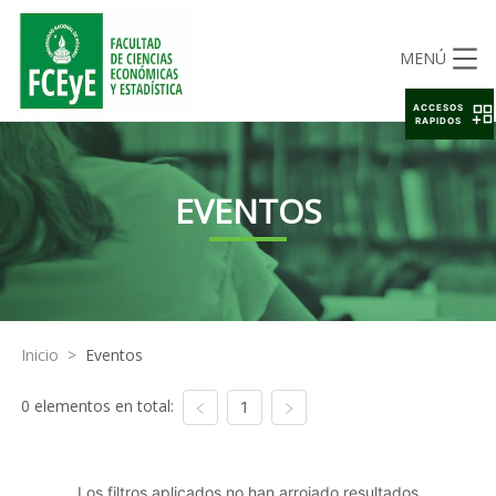
MENÚ
ACCESOS
RAPIDOS
EVENTOS
Inicio
>
Eventos
0 elementos en total:
1
Los filtros aplicados no han arrojado resultados