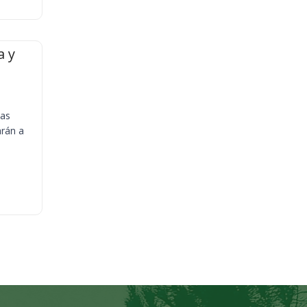
a y
ias
arán a