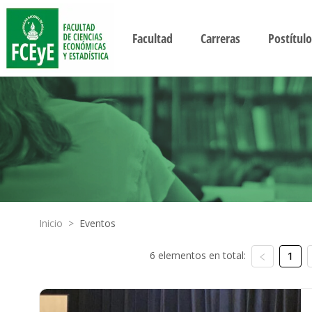
Facultad
Carreras
Postítulo
Inicio
>
Eventos
6 elementos en total:
1