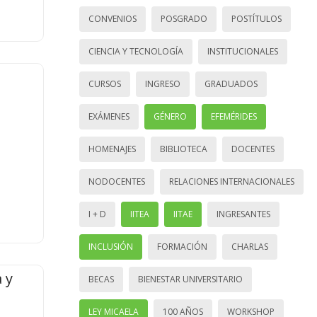
CONVENIOS
POSGRADO
POSTÍTULOS
CIENCIA Y TECNOLOGÍA
INSTITUCIONALES
CURSOS
INGRESO
GRADUADOS
EXÁMENES
GÉNERO
EFEMÉRIDES
HOMENAJES
BIBLIOTECA
DOCENTES
NODOCENTES
RELACIONES INTERNACIONALES
I + D
IITEA
IITAE
INGRESANTES
INCLUSIÓN
FORMACIÓN
CHARLAS
 y
BECAS
BIENESTAR UNIVERSITARIO
LEY MICAELA
100 AÑOS
WORKSHOP