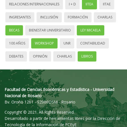
RELACIONES INTERNACIONALES
I + D
IITEA
IITAE
INGRESANTES
INCLUSIÓN
FORMACIÓN
CHARLAS
BECAS
BIENESTAR UNIVERSITARIO
LEY MICAELA
100 AÑOS
WORKSHOP
UNR
CONTABILIDAD
DEBATES
OPINIÓN
CHARLAS
LIBROS
Facultad de Ciencias Económicas y Estadística - Universidad
Nacional de Rosario
Bv. Oroño 1261 - S2000DSM - Rosario
Copyright © 2021. All Rights Reserved.
Desarrollado a partir de herramientas libres por la Dirección de
Tecnología de la Información de FCEyE