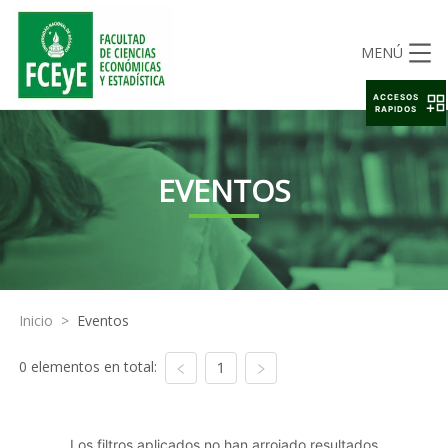
MENÚ
ACCESOS
RAPIDOS
EVENTOS
Inicio
>
Eventos
0 elementos en total:
1
Los filtros aplicados no han arrojado resultados