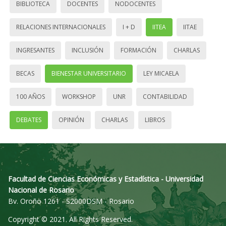
BIBLIOTECA
DOCENTES
NODOCENTES
RELACIONES INTERNACIONALES
I + D
IITEA
IITAE
INGRESANTES
INCLUSIÓN
FORMACIÓN
CHARLAS
BECAS
BIENESTAR UNIVERSITARIO
LEY MICAELA
100 AÑOS
WORKSHOP
UNR
CONTABILIDAD
DEBATES
OPINIÓN
CHARLAS
LIBROS
Facultad de Ciencias Económicas y Estadística - Universidad
Nacional de Rosario
Bv. Oroño 1261 - S2000DSM - Rosario
Copyright © 2021. All Rights Reserved.