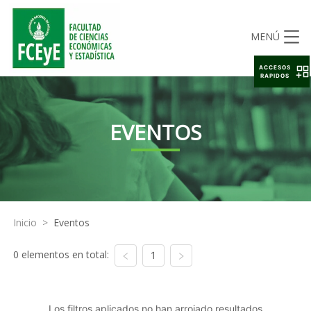
MENÚ
ACCESOS
RAPIDOS
EVENTOS
Inicio
>
Eventos
0 elementos en total:
1
Los filtros aplicados no han arrojado resultados