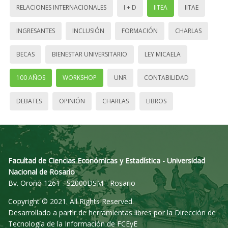
RELACIONES INTERNACIONALES
I + D
IITEA
IITAE
INGRESANTES
INCLUSIÓN
FORMACIÓN
CHARLAS
BECAS
BIENESTAR UNIVERSITARIO
LEY MICAELA
100 AÑOS
WORKSHOP
UNR
CONTABILIDAD
DEBATES
OPINIÓN
CHARLAS
LIBROS
Facultad de Ciencias Económicas y Estadística - Universidad
Nacional de Rosario
Bv. Oroño 1261 - S2000DSM - Rosario
Copyright © 2021. All Rights Reserved.
Desarrollado a partir de herramientas libres por la Dirección de
Tecnología de la Información de FCEyE