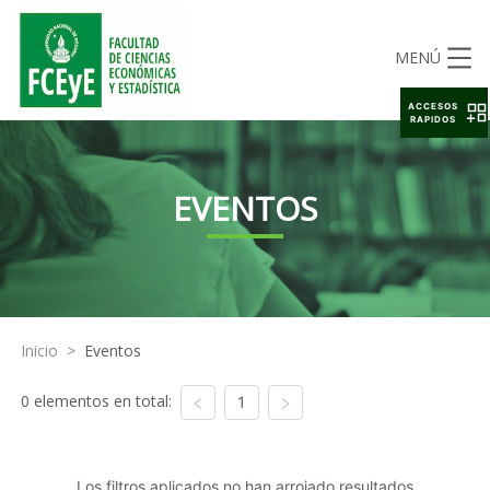
MENÚ
ACCESOS
RAPIDOS
EVENTOS
Inicio
>
Eventos
0 elementos en total:
1
Los filtros aplicados no han arrojado resultados