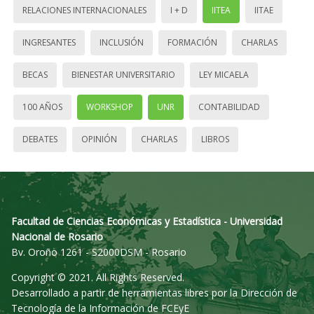
RELACIONES INTERNACIONALES
I + D
IITEA
IITAE
INGRESANTES
INCLUSIÓN
FORMACIÓN
CHARLAS
BECAS
BIENESTAR UNIVERSITARIO
LEY MICAELA
100 AÑOS
WORKSHOP
UNR
CONTABILIDAD
DEBATES
OPINIÓN
CHARLAS
LIBROS
Facultad de Ciencias Económicas y Estadística - Universidad
Nacional de Rosario
Bv. Oroño 1261 - S2000DSM - Rosario
Copyright © 2021. All Rights Reserved.
Desarrollado a partir de herramientas libres por la Dirección de
Tecnología de la Información de FCEyE