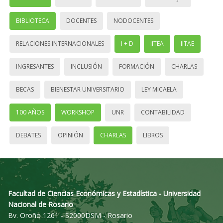
BIBLIOTECA
DOCENTES
NODOCENTES
RELACIONES INTERNACIONALES
I + D
IITEA
IITAE
INGRESANTES
INCLUSIÓN
FORMACIÓN
CHARLAS
BECAS
BIENESTAR UNIVERSITARIO
LEY MICAELA
100 AÑOS
WORKSHOP
UNR
CONTABILIDAD
DEBATES
OPINIÓN
CHARLAS
LIBROS
Facultad de Ciencias Económicas y Estadística - Universidad
Nacional de Rosario
Bv. Oroño 1261 - S2000DSM - Rosario