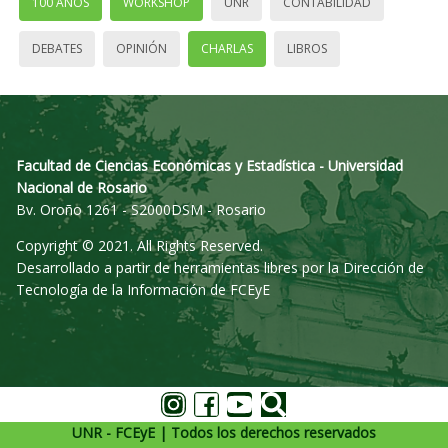
100 AÑOS
WORKSHOP
UNR
CONTABILIDAD
DEBATES
OPINIÓN
CHARLAS
LIBROS
Facultad de Ciencias Económicas y Estadística - Universidad
Nacional de Rosario
Bv. Oroño 1261 - S2000DSM - Rosario
Copyright © 2021. All Rights Reserved.
Desarrollado a partir de herramientas libres por la Dirección de
Tecnología de la Información de FCEyE
UNR - FCEyE | Todos los derechos reservados