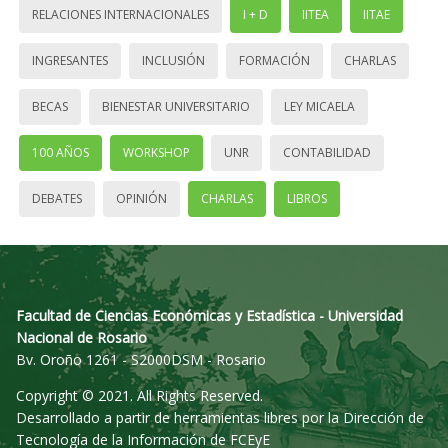
RELACIONES INTERNACIONALES
I + D
IITEA
IITAE
INGRESANTES
INCLUSIÓN
FORMACIÓN
CHARLAS
BECAS
BIENESTAR UNIVERSITARIO
LEY MICAELA
100 AÑOS
WORKSHOP
UNR
CONTABILIDAD
DEBATES
OPINIÓN
CHARLAS
LIBROS
Facultad de Ciencias Económicas y Estadística - Universidad
Nacional de Rosario
Bv. Oroño 1261 - S2000DSM - Rosario
Copyright © 2021. All Rights Reserved.
Desarrollado a partir de herramientas libres por la Dirección de
Tecnología de la Información de FCEyE