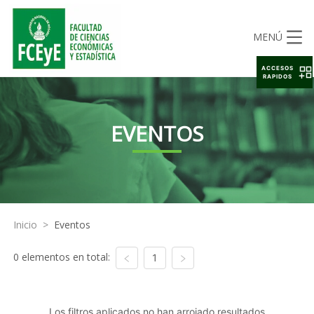
MENÚ
ACCESOS
RAPIDOS
EVENTOS
Inicio
>
Eventos
0 elementos en total:
1
Los filtros aplicados no han arrojado resultados