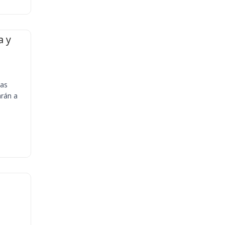
a y
ias
arán a