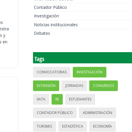
Contador Público
Investigación
os
Noticias institucionales
estra
Debates
s y
s en
Tags
CONVOCATORIAS
INVESTIGACIÓN
EXTENSIÓN
JORNADAS
CONGRESOS
IIATA
IIE
ESTUDIANTES
CONTADOR PÚBLICO
ADMINISTRACIÓN
TURISMO
ESTADÍSTICA
ECONOMÍA