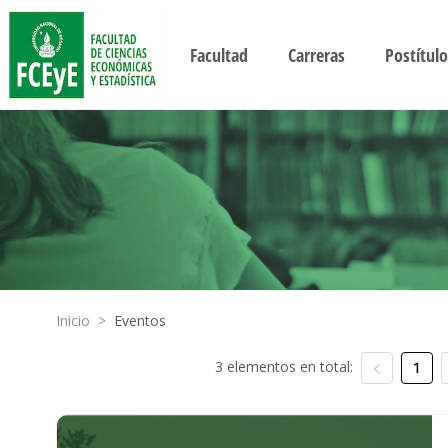
Facultad
Carreras
Postítulo
Inicio
>
Eventos
3 elementos en total:
1