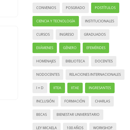
CONVENIOS
POSGRADO
POSTÍTULOS
CIENCIA Y TECNOLOGÍA
INSTITUCIONALES
CURSOS
INGRESO
GRADUADOS
EXÁMENES
GÉNERO
EFEMÉRIDES
HOMENAJES
BIBLIOTECA
DOCENTES
NODOCENTES
RELACIONES INTERNACIONALES
I + D
IITEA
IITAE
INGRESANTES
INCLUSIÓN
FORMACIÓN
CHARLAS
BECAS
BIENESTAR UNIVERSITARIO
LEY MICAELA
100 AÑOS
WORKSHOP