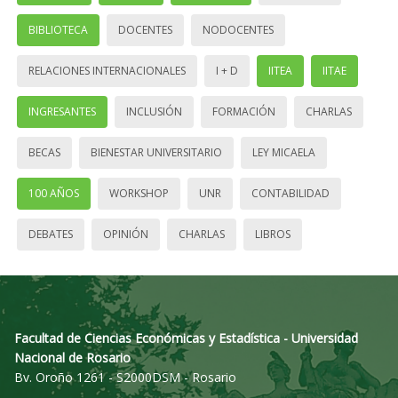
BIBLIOTECA
DOCENTES
NODOCENTES
RELACIONES INTERNACIONALES
I + D
IITEA
IITAE
INGRESANTES
INCLUSIÓN
FORMACIÓN
CHARLAS
BECAS
BIENESTAR UNIVERSITARIO
LEY MICAELA
100 AÑOS
WORKSHOP
UNR
CONTABILIDAD
DEBATES
OPINIÓN
CHARLAS
LIBROS
Facultad de Ciencias Económicas y Estadística - Universidad
Nacional de Rosario
Bv. Oroño 1261 - S2000DSM - Rosario