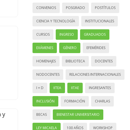
CONVENIOS
POSGRADO
POSTÍTULOS
CIENCIA Y TECNOLOGÍA
INSTITUCIONALES
CURSOS
INGRESO
GRADUADOS
EXÁMENES
GÉNERO
EFEMÉRIDES
HOMENAJES
BIBLIOTECA
DOCENTES
NODOCENTES
RELACIONES INTERNACIONALES
I + D
IITEA
IITAE
INGRESANTES
INCLUSIÓN
FORMACIÓN
CHARLAS
 y
BECAS
BIENESTAR UNIVERSITARIO
LEY MICAELA
100 AÑOS
WORKSHOP