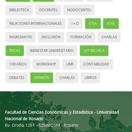
BIBLIOTECA
DOCENTES
NODOCENTES
RELACIONES INTERNACIONALES
I + D
IITEA
IITAE
INGRESANTES
INCLUSIÓN
FORMACIÓN
CHARLAS
BECAS
BIENESTAR UNIVERSITARIO
LEY MICAELA
100 AÑOS
WORKSHOP
UNR
CONTABILIDAD
DEBATES
OPINIÓN
CHARLAS
LIBROS
Facultad de Ciencias Económicas y Estadística - Universidad
Nacional de Rosario
Bv. Oroño 1261 - S2000DSM - Rosario