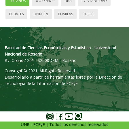
100 AÑOS
WORKSHOP
UNR
CONTABILIDAD
DEBATES
OPINIÓN
CHARLAS
LIBROS
Facultad de Ciencias Económicas y Estadística - Universidad
Nacional de Rosario
Bv. Oroño 1261 - S2000DSM - Rosario
Copyright © 2021. All Rights Reserved.
Desarrollado a partir de herramientas libres por la Dirección de
Tecnología de la Información de FCEyE
UNR - FCEyE | Todos los derechos reservados