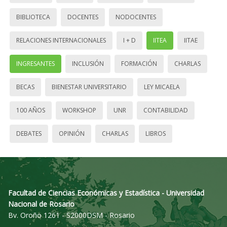
BIBLIOTECA
DOCENTES
NODOCENTES
RELACIONES INTERNACIONALES
I + D
IITEA
IITAE
INGRESANTES
INCLUSIÓN
FORMACIÓN
CHARLAS
BECAS
BIENESTAR UNIVERSITARIO
LEY MICAELA
100 AÑOS
WORKSHOP
UNR
CONTABILIDAD
DEBATES
OPINIÓN
CHARLAS
LIBROS
Facultad de Ciencias Económicas y Estadística - Universidad
Nacional de Rosario
Bv. Oroño 1261 - S2000DSM - Rosario