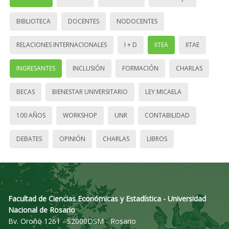
BIBLIOTECA
DOCENTES
NODOCENTES
RELACIONES INTERNACIONALES
I + D
IITEA
IITAE
INGRESANTES
INCLUSIÓN
FORMACIÓN
CHARLAS
BECAS
BIENESTAR UNIVERSITARIO
LEY MICAELA
100 AÑOS
WORKSHOP
UNR
CONTABILIDAD
DEBATES
OPINIÓN
CHARLAS
LIBROS
Facultad de Ciencias Económicas y Estadística - Universidad
Nacional de Rosario
Bv. Oroño 1261 - S2000DSM - Rosario