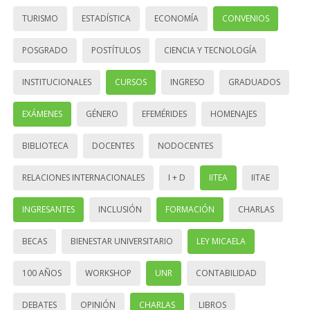
TURISMO
ESTADÍSTICA
ECONOMÍA
CONVENIOS
POSGRADO
POSTÍTULOS
CIENCIA Y TECNOLOGÍA
INSTITUCIONALES
CURSOS
INGRESO
GRADUADOS
EXÁMENES
GÉNERO
EFEMÉRIDES
HOMENAJES
BIBLIOTECA
DOCENTES
NODOCENTES
RELACIONES INTERNACIONALES
I + D
IITEA
IITAE
INGRESANTES
INCLUSIÓN
FORMACIÓN
CHARLAS
BECAS
BIENESTAR UNIVERSITARIO
LEY MICAELA
100 AÑOS
WORKSHOP
UNR
CONTABILIDAD
DEBATES
OPINIÓN
CHARLAS
LIBROS