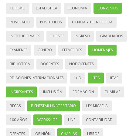
TURISMO
ESTADÍSTICA
ECONOMÍA
CONVENIOS
POSGRADO
POSTÍTULOS
CIENCIA Y TECNOLOGÍA
INSTITUCIONALES
CURSOS
INGRESO
GRADUADOS
EXÁMENES
GÉNERO
EFEMÉRIDES
HOMENAJES
BIBLIOTECA
DOCENTES
NODOCENTES
RELACIONES INTERNACIONALES
I + D
IITEA
IITAE
INGRESANTES
INCLUSIÓN
FORMACIÓN
CHARLAS
BECAS
BIENESTAR UNIVERSITARIO
LEY MICAELA
100 AÑOS
WORKSHOP
UNR
CONTABILIDAD
DEBATES
OPINIÓN
CHARLAS
LIBROS