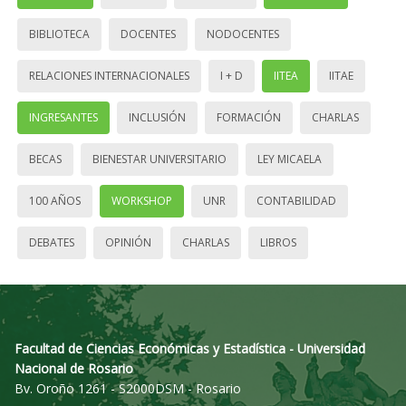
BIBLIOTECA
DOCENTES
NODOCENTES
RELACIONES INTERNACIONALES
I + D
IITEA
IITAE
INGRESANTES
INCLUSIÓN
FORMACIÓN
CHARLAS
BECAS
BIENESTAR UNIVERSITARIO
LEY MICAELA
100 AÑOS
WORKSHOP
UNR
CONTABILIDAD
DEBATES
OPINIÓN
CHARLAS
LIBROS
Facultad de Ciencias Económicas y Estadística - Universidad
Nacional de Rosario
Bv. Oroño 1261 - S2000DSM - Rosario