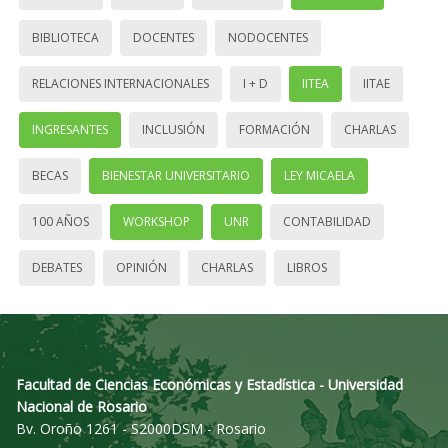
BIBLIOTECA
DOCENTES
NODOCENTES
RELACIONES INTERNACIONALES
I + D
IITEA
IITAE
INGRESANTES
INCLUSIÓN
FORMACIÓN
CHARLAS
BECAS
BIENESTAR UNIVERSITARIO
LEY MICAELA
100 AÑOS
WORKSHOP
UNR
CONTABILIDAD
DEBATES
OPINIÓN
CHARLAS
LIBROS
Facultad de Ciencias Económicas y Estadística - Universidad
Nacional de Rosario
Bv. Oroño 1261 - S2000DSM - Rosario