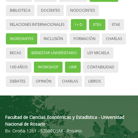
BIBLIOTECA
DOCENTES
NODOCENTES
RELACIONES INTERNACIONALES
I + D
IITEA
IITAE
INGRESANTES
INCLUSIÓN
FORMACIÓN
CHARLAS
BECAS
BIENESTAR UNIVERSITARIO
LEY MICAELA
100 AÑOS
WORKSHOP
UNR
CONTABILIDAD
DEBATES
OPINIÓN
CHARLAS
LIBROS
Facultad de Ciencias Económicas y Estadística - Universidad
Nacional de Rosario
Bv. Oroño 1261 - S2000DSM - Rosario